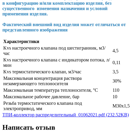
в конфигурацию и/или комплектацию изделия, без
существенного изменения назначения и условий
применения изделия.
Фактический внешний вид изделия может отличаться от
представленного изображения
Характеристики
Kvs настроечного клапана под шестигранник, м3/
4,5
час
Kvs настроечного клапана с индикатором потока, л/
0,11
мин
Kvs термостатического клапан, м3/час
3,5
Максимальная концентрация раствора
30%
незамерзающего теплоносителя
Максимальная температура теплоносителя, °C
110
Максимальное рабочее давление, бар
10
Резьба термостатического клапана под
М30х1,5
электропривод, мм
ТПИ-коллектор распределительный_01062021.pdf (232.52KB)
Написать отзыв