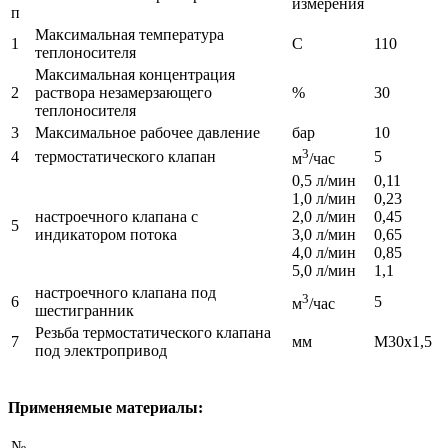
измерения
п
Максимальная температура
1
C
110
теплоносителя
Максимальная концентрация
2
раствора незамерзающего
%
30
теплоносителя
3
Максимальное рабочее давление
бар
10
3
4
термостатического клапан
5
м
/час
0,5 л/мин
0,11
1,0 л/мин
0,23
настроечного клапана с
2,0 л/мин
0,45
5
индикатором потока
3,0 л/мин
0,65
4,0 л/мин
0,85
5,0 л/мин
1,1
настроечного клапана под
3
6
5
м
/час
шестигранник
Резьба термостатического клапана
7
мм
М30х1,5
под электропривод
Применяемые материалы:
№