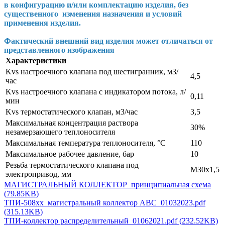
в конфигурацию и/или комплектацию изделия, без
существенного изменения назначения и условий
применения изделия.
Фактический внешний вид изделия может отличаться от
представленного изображения
Характеристики
Kvs настроечного клапана под шестигранник, м3/
4,5
час
Kvs настроечного клапана с индикатором потока, л/
0,11
мин
Kvs термостатического клапан, м3/час
3,5
Максимальная концентрация раствора
30%
незамерзающего теплоносителя
Максимальная температура теплоносителя, °C
110
Максимальное рабочее давление, бар
10
Резьба термостатического клапана под
М30х1,5
электропривод, мм
МАГИСТРАЛЬНЫЙ КОЛЛЕКТОР_принципиальная схема
(79.85KB)
ТПИ-508хх_магистральный коллектор АВС_01032023.pdf
(315.13KB)
ТПИ-коллектор распределительный_01062021.pdf (232.52KB)