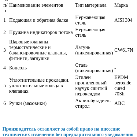
п/
Наименование элементов
Тип материала
Марка
п
Нержавеющая
1
Подающая и обратная балка
AISI 304
сталь
Нержавеющая
2
Пружина индикаторов потока
сталь
Шаровые клапаны,
термостатические и
Латунь
3
CW617N
балансировочные клапаны,
(никелированная)
фитинги, заглушки
Сталь
4
Консоль
-
(никелированная)
Этилен-
EPDM
Уплотнительные прокладки,
пропиленовый
peroxide
5
уплотнительные кольца в
каучук сшитый
cured
клапанах
пероксидом
70Sh
Акрил-бутадиен-
6
Ручки (маховики)
АВС
стирол
Производитель оставляет за собой право на внесение
технических изменений без предварительного уведомления