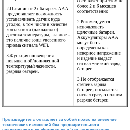
составляет при этом не
более 2 и 6 месяцев
2.Питание от 2х батареек ААА
соответственно
предоставляет возможность
устанавливать датчик куда
2.Рекомендуется
угодно, в том числе в качестве
использовать
контактного (накладного)
щелочные батареи.
датчика температуры, главное –
Аккумуляторы ААА
это наличие зоны уверенного
могут быть
приема сигнала WiFi.
определены как
неверное напряжение
3.Функция оповещения
и изделие выдаст
повышенной/пониженной
сигнал «низкий заряд
температуры/влажности,
батареи.
разряда батареи.
3.Не отображается
степень заряда
батареи, посылается
сигнал сразу о полном
разряде батареи
Производитель оставляет за собой право на внесение
технических изменений без предварительного
уведомления в конфигурацию и/или комплектацию