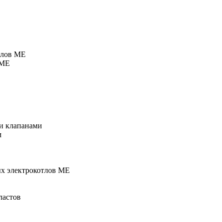
тлов МЕ
 МЕ
и клапанами
м
ых электрокотлов МЕ
ластов