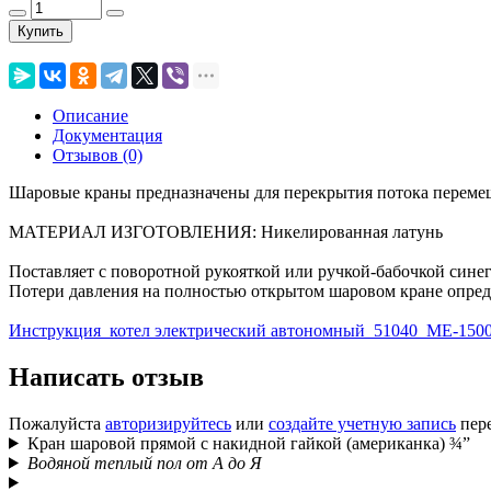
Купить
Описание
Документация
Отзывов (0)
Шаровые краны предназначены для перекрытия потока перемещ
МАТЕРИАЛ ИЗГОТОВЛЕНИЯ: Никелированная латунь
Поставляет с поворотной рукояткой или ручкой-бабочкой синег
Потери давления на полностью открытом шаровом кране опре
Инструкция_котел электрический автономный_51040_ME-1500
Написать отзыв
Пожалуйста
авторизируйтесь
или
создайте учетную запись
пере
Кран шаровой прямой с накидной гайкой (американка) ¾”
Водяной теплый пол от А до Я