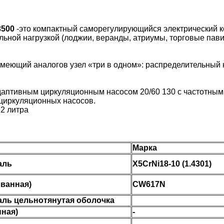
3500
-это компактный саморегулирующийся электрический к
ной нагрузкой (лоджии, веранды, атриумы, торговые павиль
имеющий аналогов узел «три в одном»: распределительный 
птивным циркуляционным насосом 20/60 130 с частотным 
циркуляционных насосов.
2 литра
Марка
аль
X5CrNi18-10 (1.4301)
ованная)
CW617N
ль цельнотянутая оболочка
нная)
-