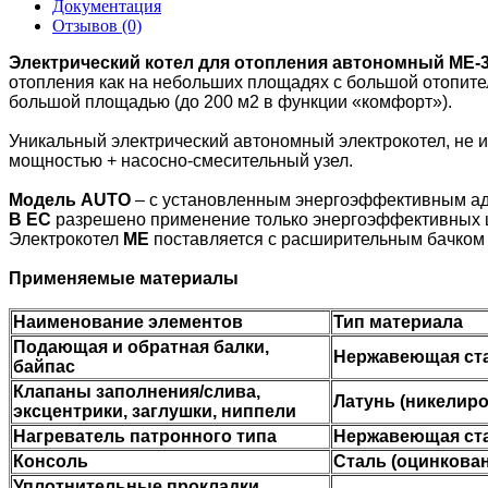
Документация
Отзывов (0)
Электрический котел для отопления автономный ME-
отопления как на небольших площадях с большой отопитель
большой площадью (до 200 м2 в функции «комфорт»).
Уникальный электрический автономный электрокотел, не 
мощностью + насосно-смесительный узел.
Модель AUTO
– с установленным энергоэффективным ада
В ЕС
разрешено применение только энергоэффективных 
Электрокотел
ME
поставляется с расширительным бачком 
Применяемые материалы
Наименование элементов
Тип материала
Подающая и обратная балки,
Нержавеющая ст
байпас
Клапаны заполнения/слива,
Латунь (никелир
эксцентрики, заглушки, ниппели
Нагреватель патронного типа
Нержавеющая ста
Консоль
Сталь (оцинкова
Уплотнительные прокладки,