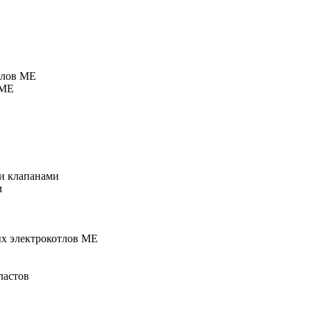
тлов МЕ
 МЕ
и клапанами
м
ых электрокотлов МЕ
ластов