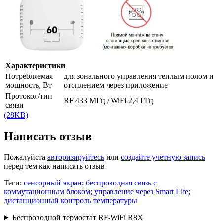
Характеристики
Потребляемая
для зонального управления теплым полом и
мощность, Вт
отоплением через приложение
Протокол/тип
RF 433 МГц / WiFi 2,4 ГГц
связи
(28KB)
Написать отзыв
Пожалуйста
авторизируйтесь
или
создайте учетную запись
перед тем как написать отзыв
Теги:
сенсорный экран; беспроводная связь с
коммутационным блоком; управление через Smart Life;
дистанционный контроль температуры
Беспроводной термостат RF-WiFi R8X