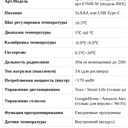
Арт.Модель
арт.67608-W (модель R8X)
Питание
3хААА или USB Type-C
Шаг регулировки температуры
±0.5℃
Диапазон температуры
5℃~60 ℃
Калибровка температуры
-9.9℃~9.9℃
Гистерезис
0.5℃~10℃
Дальность радиосвязи
30м (в помещении) до 200м 
Ток нагрузки (максимум)
3A (для ресивера)
Потребляемая мощность (внутр)
<170 мкВт
Управление дистанционное
Tuya / Smart Life (только дл
GoogleHome / Amazon Alexa
Управление голосом
(только для версии с Wi-Fi)
Функция программирования
Ежедневные программы
Датчик температуры
Внутренний (воздух)