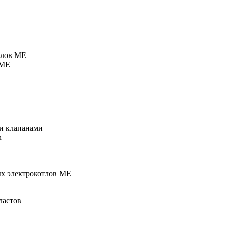
тлов МЕ
 МЕ
и клапанами
м
ых электрокотлов МЕ
ластов