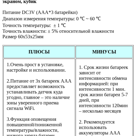
экраном, кубик
Питание DC3V (AAA*3 батарейки)
Диапазон измерения температуры: 0 ℃ ~ 60 ℃
Точность температуры: ± 1 ℃
Точность влажности: ± 5% относительной влажности
Размер 60х53x25мм
ПЛЮСЫ
МИНУСЫ
1.Очень прост в установке,
1. Срок жизни батареек
настройке и использовании.
зависит от
интенсивности обмена
2.Питание от 3х батареек ААА
информацией: при
предоставляет возможность
интенсивности 1 мин.
устанавливать датчик куда
срок жизни батареи 5-7
угодно, главное – это наличие
дней, при
зоны уверенного приема
интенсивности 120мин
сигнала WiFi.
– несколько месяцев
3.Функция оповещения
2. Рекомендуется
повышенной/пониженной
использовать
температуры/влажности,
аккумуляторы ААА
низкого заряда батареи,