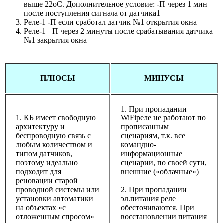
выше 22оС. Дополнительное условие: -П через 1 мин
после поступления сигнала от датчика1
Реле-1 -П если сработал датчик №1 открытия окна
Реле-1 +П через 2 минуты после срабатывания датчика
№1 закрытия окна
ПЛЮСЫ
МИНУСЫ
1. При пропадании
1. КБ имеет свободную
WiFiреле не работают по
архитектуру и
прописанным
беспроводную связь с
сценариям, т.к. все
любым количеством и
командно-
типом датчиков,
информационные
поэтому идеально
сценарии, по своей сути,
подходит для
внешние («облачные»)
реновации старой
проводной системы или
2. При пропадании
установки автоматики
эл.питания реле
на объектах «с
обесточиваются. При
отложенным спросом»
восстановлении питания