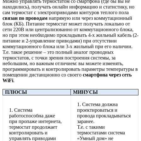
Можно управлять термостатом со смартфона (где бы вы не
находились), получать онлайн информацию и статистику, но
сам термостат с электроприводами контуров теплого пола
связан по проводам
напрямую или через коммутационный
блок (КБ). Питание термостат может получать локально от
сети 220В или централизованно от коммутационного блока,
но при этом необходимо прокладывать 4-х жильный кабель (2-
питание и 2-управление приводами) при отсутствии
коммутационного блока или 3-х жильный при его наличии.
Т.е. такое решение – это полный аналог проводных
термостатов, с точки зрения построения системы, за
небольшим, но важным отличием: вы можете изменять,
программировать и контролировать параметры температуры в
помещении дистанционно со своего
смартфона через сеть
WiFi
.
ПЛЮСЫ
МИНУСЫ
1. Система должна
1. Система
проектироваться и
работоспособна даже
провода прокладываться
при пропаже интернета,
заранее.
термостат продолжает
Т.е. с такими
контролировать и
термостатами система
управлять приводами
«Умный дом» не