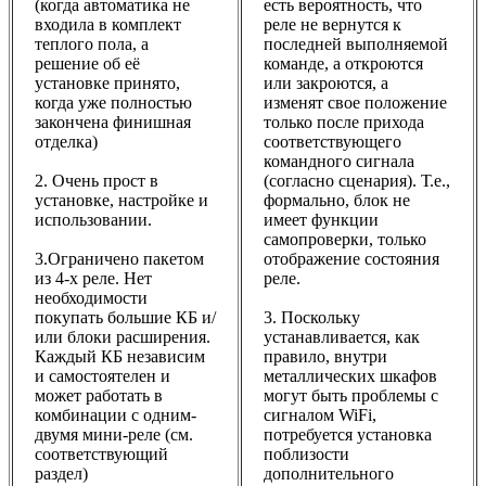
(когда автоматика не
есть вероятность, что
входила в комплект
реле не вернутся к
теплого пола, а
последней выполняемой
решение об её
команде, а откроются
установке принято,
или закроются, а
когда уже полностью
изменят свое положение
закончена финишная
только после прихода
отделка)
соответствующего
командного сигнала
2. Очень прост в
(согласно сценария). Т.е.,
установке, настройке и
формально, блок не
использовании.
имеет функции
самопроверки, только
3.Ограничено пакетом
отображение состояния
из 4-х реле. Нет
реле.
необходимости
покупать большие КБ и/
3. Поскольку
или блоки расширения.
устанавливается, как
Каждый КБ независим
правило, внутри
и самостоятелен и
металлических шкафов
может работать в
могут быть проблемы с
комбинации с одним-
сигналом WiFi,
двумя мини-реле (см.
потребуется установка
соответствующий
поблизости
раздел)
дополнительного