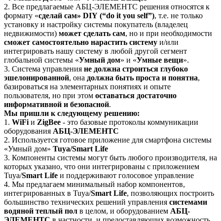
2. Все предлагаемые АБЦ-ЭЛЕМЕНТС решения относятся к
формату «
сделай сам»
DIY
(“
do
it
you
self
”)
, т.е. не только
установку и настройку системы покупатель (владелец
недвижимости)
может сделать сам
, но и при необходимости
сможет самостоятельно нарастить систему
и/или
интегрировать нашу систему в любой другой сегмент
глобальной системы «
Умный дом
» и «
Умные вещи
».
3. Система управления
не должна строиться глубоко
эшелонированной
, она
должна быть проста и понятна
,
базироваться на элементарных понятиях и опыте
пользователя, но при этом
оставаться достаточно
информативной и безопасной
.
Мы пришли к следующему решению:
1.
WiFi
и
ZigBee
- это базовые протоколы коммуникации
оборудования
АБЦ-ЭЛЕМЕНТС
2. Используется готовое приложение для смартфона системы
«Умный дом»
Tuya
/
Smart
Life
3. Компоненты системы могут быть любого производителя, на
которых указано, что они интегрированы с приложением
Tuya
/
Smart
Life
и поддерживают голосовое управление
4. Мы предлагаем минимальный набор компонентов,
интегрированных в
Tuya
/
Smart
Life
, позволяющих построить
большинство технических решений управления
системами
водяной теплый пол
в целом, и оборудованием
АБЦ-
ЭЛЕМЕНТС
в частности, и предоставляющих возможность