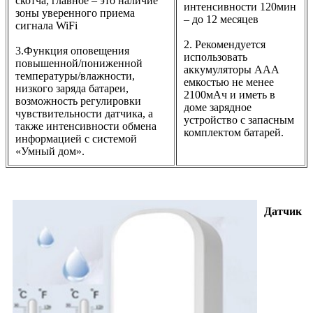
скотча, главное – это наличие
интенсивности 120мин
зоны уверенного приема
– до 12 месяцев
сигнала WiFi
2. Рекомендуется
3.Функция оповещения
использовать
повышенной/пониженной
аккумуляторы ААА
температуры/влажности,
емкостью не менее
низкого заряда батареи,
2100мАч и иметь в
возможность регулировки
доме зарядное
чувствительности датчика, а
устройство с запасным
также интенсивности обмена
комплектом батарей.
информацией с системой
«Умный дом».
Датчик