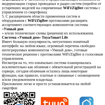
модернизации старых проводных и радио систем (перейти от
устаревших моделей на современные
WiFi
/
ZigBee
системы с
управлением со смартфона).
5. С расширением области применения систем и
оборудования с
WiFi
/
ZigBee
протоколами расширять
ассортимент соответствующих компонентов системы
«
Умный дом
» и/или технические схемы (решения) их использования.
Система «Умный дом»
Tuya
/
Smart
Life
Имеет большую популярность, интуитивно понятный
интерфейс на любом языке, огромный перечень свободно
интегрируемых компонентов «Умный дом», готовые
технические решения с протоколами
WiFi
/
ZigBee
и голосовым
управлением.
Несмотря на то, что изначально система планировалась
исключительно как облачная с обязательной регистрацией на
сервере, сегодня облачным остались лишь некоторые
функции, как правило, платные и связанные с оповещением
и/или уведомлением владельца.
Приложение легко и просто устанавливается на любой
смартфон