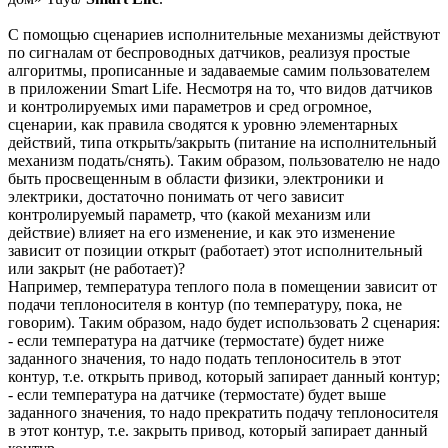
С помощью сценариев исполнительные механизмы действуют
по сигналам от беспроводных датчиков, реализуя простые
алгоритмы, прописанные и задаваемые самим пользователем
в приложении Smart Life. Несмотря на то, что видов датчиков
и контролируемых ими параметров и сред огромное,
сценарии, как правила сводятся к уровню элементарных
действий, типа открыть/закрыть (питание на исполнительный
механизм подать/снять). Таким образом, пользователю не надо
быть просвещенным в области физики, электроники и
электрики, достаточно понимать от чего зависит
контролируемый параметр, что (какой механизм или
действие) влияет на его изменение, и как это изменение
зависит от позиции открыт (работает) этот исполнительный
или закрыт (не работает)?
Например, температура теплого пола в помещении зависит от
подачи теплоносителя в контур (по температуру, пока, не
говорим). Таким образом, надо будет использовать 2 сценария:
- если температура на датчике (термостате) будет ниже
заданного значения, то надо подать теплоноситель в этот
контур, т.е. открыть привод, который запирает данный контур;
- если температура на датчике (термостате) будет выше
заданного значения, то надо прекратить подачу теплоносителя
в этот контур, т.е. закрыть привод, который запирает данный