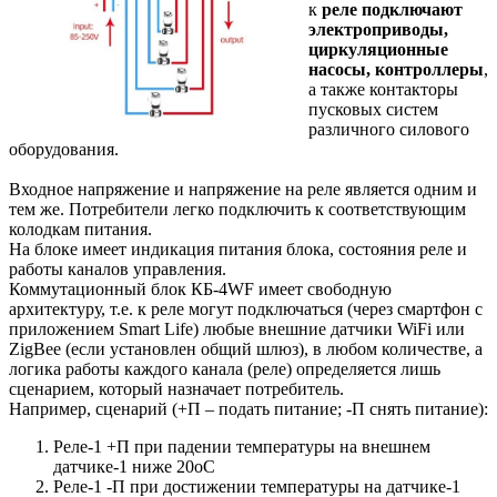
к
реле подключают
электроприводы,
циркуляционные
насосы, контроллеры
,
а также контакторы
пусковых систем
различного силового
оборудования.
Входное напряжение и напряжение на реле является одним и
тем же. Потребители легко подключить к соответствующим
колодкам питания.
На блоке имеет индикация питания блока, состояния реле и
работы каналов управления.
Коммутационный блок КБ-4WF имеет свободную
архитектуру, т.е. к реле могут подключаться (через смартфон с
приложением Smart Life) любые внешние датчики WiFi или
ZigBee (если установлен общий шлюз), в любом количестве, а
логика работы каждого канала (реле) определяется лишь
сценарием, который назначает потребитель.
Например, сценарий (+П – подать питание; -П снять питание):
Реле-1 +П при падении температуры на внешнем
датчике-1 ниже 20оС
Реле-1 -П при достижении температуры на датчике-1