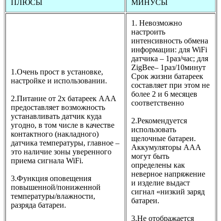
ПЛЮСЫ
МИНУСЫ
1. Невозможно
настроить
интенсивность обмена
информации: для WiFi
датчика – 1раз/час; для
ZigBee– 1раз/10минут
1.Очень прост в установке,
Срок жизни батареек
настройке и использовании.
составляет при этом не
более 2 и 6 месяцев
2.Питание от 2х батареек ААА
соответственно
предоставляет возможность
устанавливать датчик куда
2.Рекомендуется
угодно, в том числе в качестве
использовать
контактного (накладного)
щелочные батареи.
датчика температуры, главное –
Аккумуляторы ААА
это наличие зоны уверенного
могут быть
приема сигнала WiFi.
определены как
неверное напряжение
3.Функция оповещения
и изделие выдаст
повышенной/пониженной
сигнал «низкий заряд
температуры/влажности,
батареи.
разряда батареи.
3.Не отображается