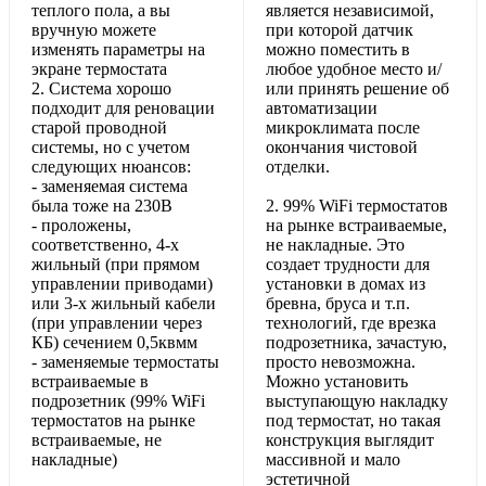
теплого пола, а вы
является независимой,
вручную можете
при которой датчик
изменять параметры на
можно поместить в
экране термостата
любое удобное место и/
2. Система хорошо
или принять решение об
подходит для реновации
автоматизации
старой проводной
микроклимата после
системы, но с учетом
окончания чистовой
следующих нюансов:
отделки.
- заменяемая система
была тоже на 230В
2. 99% WiFi термостатов
- проложены,
на рынке встраиваемые,
соответственно, 4-х
не накладные. Это
жильный (при прямом
создает трудности для
управлении приводами)
установки в домах из
или 3-х жильный кабели
бревна, бруса и т.п.
(при управлении через
технологий, где врезка
КБ) сечением 0,5квмм
подрозетника, зачастую,
- заменяемые термостаты
просто невозможна.
встраиваемые в
Можно установить
подрозетник (99% WiFi
выступающую накладку
термостатов на рынке
под термостат, но такая
встраиваемые, не
конструкция выглядит
накладные)
массивной и мало
эстетичной