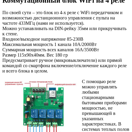
Коммутационный блок WiFi на 4 реле
По своей сути – это блок из 4-х реле с WiFi передатчиком и
возможностью дистанционного управления с пульта на
частоте 433МГц (нами не используется).
Можно устанавливать на DIN-рейку 35мм или прикручивать
к стене.
Входное/выходное напряжение 85-230В
Максимальная мощность 1 канала 10А/2000Вт
Суммарная мощность всех каналов 16А/3500Вт
Размер 115х90х40мм. Вес 180 гр
Предусматривает ручное (микровыключатели) или прямой
командой со смартфона включение/отключение каждого реле
и всего блока в целом.
С помощью реле
можно управлять
любыми
стационарными
бытовыми приборами
мощностью, не
превышающей в
указанных
характеристиках. В
системах теплых полов