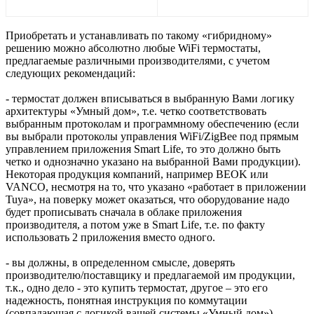
Приобретать и устанавливать по такому «гибридному»
решению можно абсолютно любые WiFi термостаты,
предлагаемые различными производителями, с учетом
следующих рекомендаций:
- термостат должен вписываться в выбранную Вами логику
архитектуры «Умный дом», т.е. четко соответствовать
выбранным протоколам и программному обеспечению (если
вы выбрали протоколы управления WiFi/ZigBee под прямым
управлением приложения Smart Life, то это должно быть
четко и однозначно указано на выбранной Вами продукции).
Некоторая продукция компаний, например BEOK или
VANCO, несмотря на то, что указано «работает в приложении
Tuya», на поверку может оказаться, что оборудование надо
будет прописывать сначала в облаке приложения
производителя, а потом уже в Smart Life, т.е. по факту
использовать 2 приложения вместо одного.
- вы должны, в определенном смысле, доверять
производителю/поставщику и предлагаемой им продукции,
т.к., одно дело - это купить термостат, другое – это его
надежность, понятная инструкция по коммутации
(совпадающая с логикой вашей системы «Умный дом»),