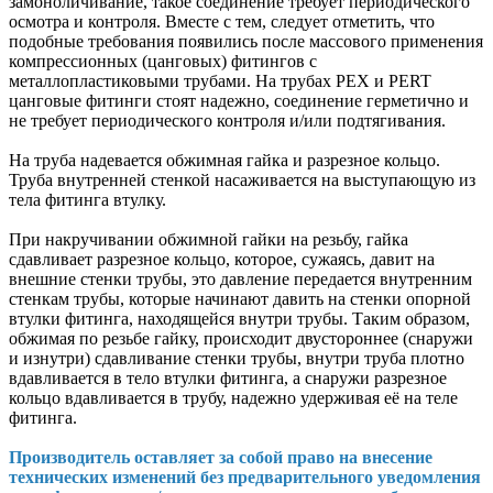
замоноличивание, такое соединение требует периодического
осмотра и контроля. Вместе с тем, следует отметить, что
подобные требования появились после массового применения
компрессионных (цанговых) фитингов с
металлопластиковыми трубами. На трубах РЕХ и PERT
цанговые фитинги стоят надежно, соединение герметично и
не требует периодического контроля и/или подтягивания.
На труба надевается обжимная гайка и разрезное кольцо.
Труба внутренней стенкой насаживается на выступающую из
тела фитинга втулку.
При накручивании обжимной гайки на резьбу, гайка
сдавливает разрезное кольцо, которое, сужаясь, давит на
внешние стенки трубы, это давление передается внутренним
стенкам трубы, которые начинают давить на стенки опорной
втулки фитинга, находящейся внутри трубы. Таким образом,
обжимая по резьбе гайку, происходит двустороннее (снаружи
и изнутри) сдавливание стенки трубы, внутри труба плотно
вдавливается в тело втулки фитинга, а снаружи разрезное
кольцо вдавливается в трубу, надежно удерживая её на теле
фитинга.
Производитель оставляет за собой право на внесение
технических изменений без предварительного уведомления