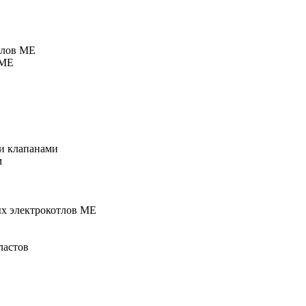
тлов МЕ
 МЕ
и клапанами
м
ых электрокотлов МЕ
ластов