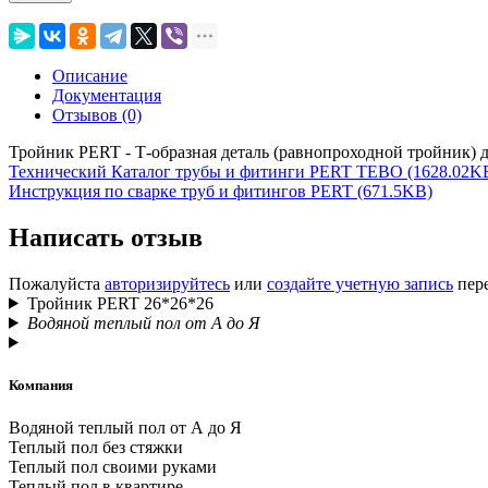
Описание
Документация
Отзывов (0)
Тройник PERT - Т-образная деталь (равнопроходной тройник)
Технический Каталог трубы и фитинги PERT TEBO (1628.02K
Инструкция по сварке труб и фитингов PERT (671.5KB)
Написать отзыв
Пожалуйста
авторизируйтесь
или
создайте учетную запись
пере
Тройник PERT 26*26*26
Водяной теплый пол от А до Я
Компания
Водяной теплый пол от А до Я
Теплый пол без стяжки
Теплый пол своими руками
Теплый пол в квартире